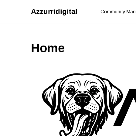
Azzurridigital
Community Man
Ir
al
contenido
Home