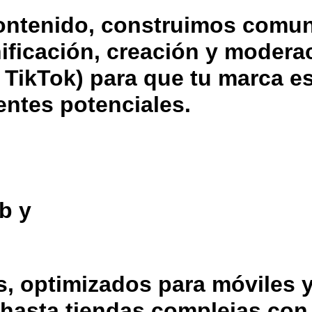
ontenido, construimos comu
ificación, creación y modera
 TikTok) para que tu marca es
entes potenciales.
b y
s, optimizados para móviles 
hasta tiendas complejas con 