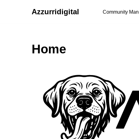
Azzurridigital
Community Man
Ir
al
contenido
Home