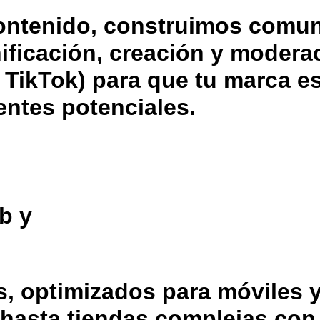
ontenido, construimos comu
ificación, creación y modera
 TikTok) para que tu marca es
entes potenciales.
b y
s, optimizados para móviles 
hasta tiendas complejas con 