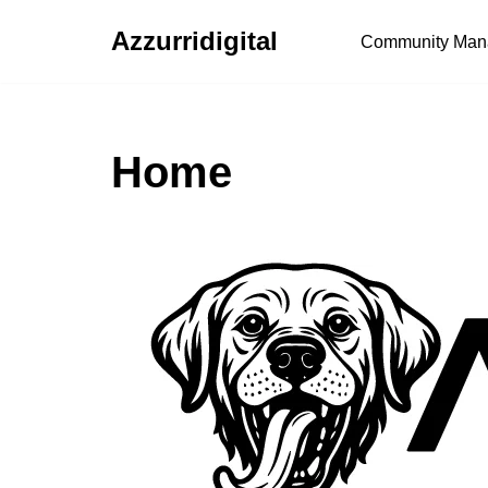
Azzurridigital
Community Man
Ir
al
contenido
Home