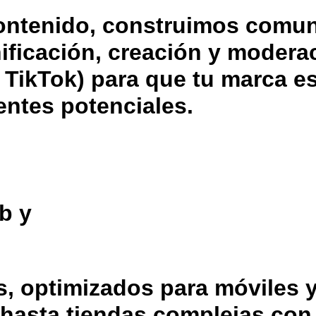
ontenido, construimos comu
ificación, creación y modera
 TikTok) para que tu marca es
entes potenciales.
b y
s, optimizados para móviles 
hasta tiendas complejas con 