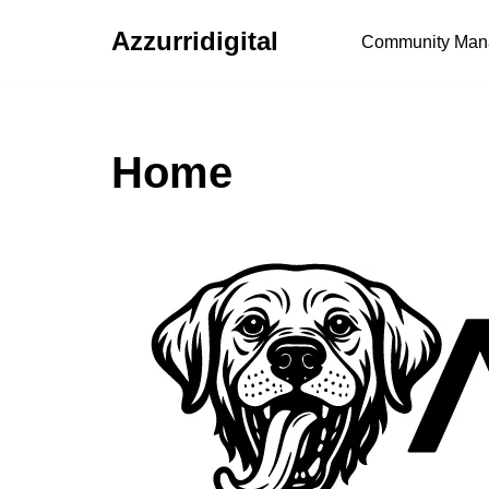
Azzurridigital
Community Man
Ir
al
contenido
Home