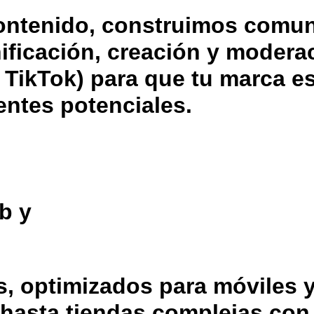
ontenido, construimos comu
ificación, creación y modera
 TikTok) para que tu marca es
entes potenciales.
b y
s, optimizados para móviles 
hasta tiendas complejas con 