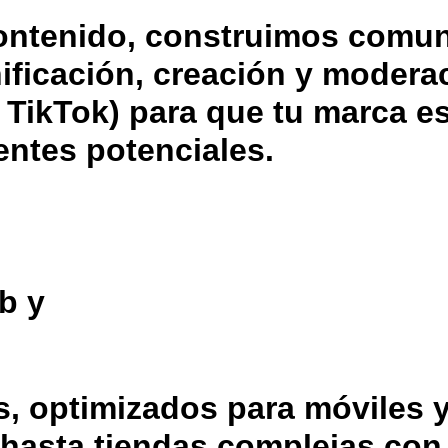
ontenido, construimos comu
ificación, creación y modera
 TikTok) para que tu marca es
entes potenciales.
b y
s, optimizados para móviles 
hasta tiendas complejas con 