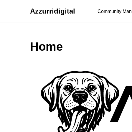
Azzurridigital
Community Man
Ir
al
contenido
Home