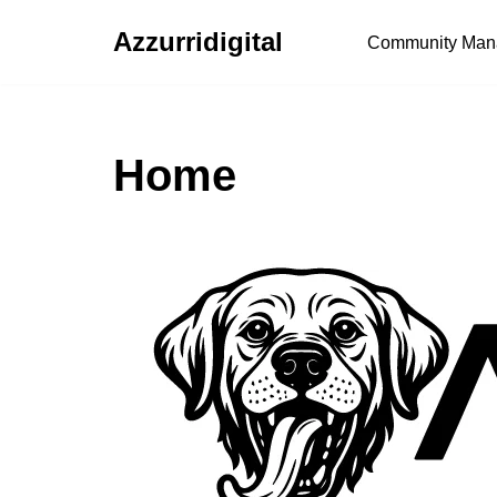
Azzurridigital
Community Man
Ir
al
contenido
Home