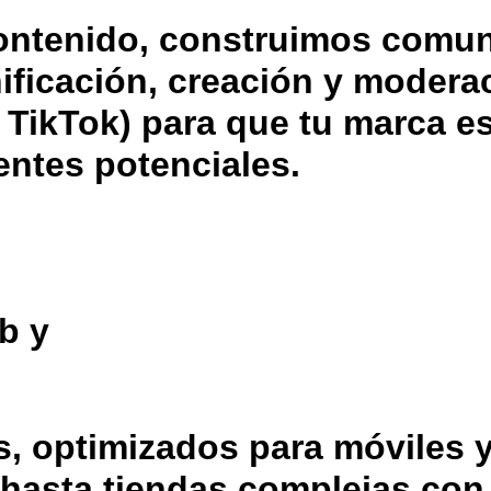
ontenido, construimos comu
ificación, creación y modera
 TikTok) para que tu marca es
entes potenciales.
b y
s, optimizados para móviles 
hasta tiendas complejas con 