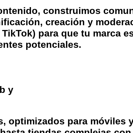
ontenido, construimos comu
ificación, creación y modera
 TikTok) para que tu marca es
entes potenciales.
b y
s, optimizados para móviles 
hasta tiendas complejas con 