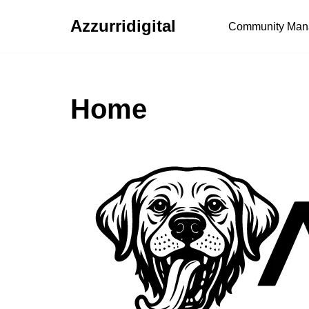
Azzurridigital
Community Man
Ir
al
contenido
Home